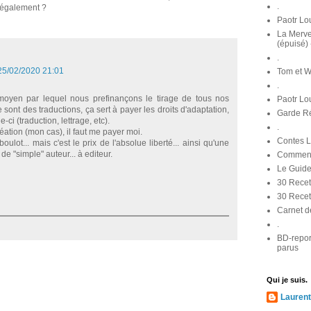
.
 également ?
Paotr Lou
La Merve
(épuisé)
.
25/02/2020 21:01
Tom et W
.
 moyen par lequel nous prefinançons le tirage de tous nos
Paotr Lo
sont des traductions, ça sert à payer les droits d'adaptation,
Garde Ré
le-ci (traduction, lettrage, etc).
.
éation (mon cas), il faut me payer moi.
Contes 
boulot... mais c'est le prix de l'absolue liberté... ainsi qu'une
de "simple" auteur... à editeur.
Comment 
Le Guide
30 Recet
30 Recet
Carnet d
.
BD-repor
parus
Qui je suis.
Laurent