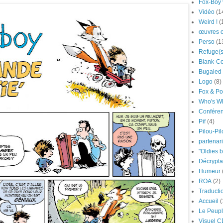
Fox-Boy v
Vidéo
(1
Weird !
(
œuvres o
Perso
(1
Refuge(s
Blank-C
Bugaled 
Logo
(8)
Fox & Po
Who's W
Confére
Pif
(4)
Pilou-Pi
partenari
"Oldies 
Décrypt
Humeur
ROA
(2)
Traducti
Accueil
(
Le Peupl
Visuel C