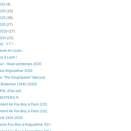
 2020
(4)
2020
(16)
2020
(38)
2020
(27)
 2020
(27)
 2020
(15)
y : J-7 !
ces en cours...
oy à Lyon !
ur - Hiver-printemps 2020
view Angoulême 2020
ie "The King/Queen" Mercury
e Brétecher (1940-2020)
AL (Fan-art)
ASTERS !!!
ment de Fox-Boy à Paris (2/2)
ent de Fox-Boy à Paris (1/2).
Kirk 1916-2020
aces Fox-Boy à Angoulême 3/3 !