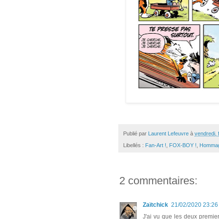
Publié par
Laurent Lefeuvre
à
vendredi, 
Libellés :
Fan-Art !
,
FOX-BOY !
,
Homma
2 commentaires:
Zaïtchick
21/02/2020 23:26
J'ai vu que les deux premier