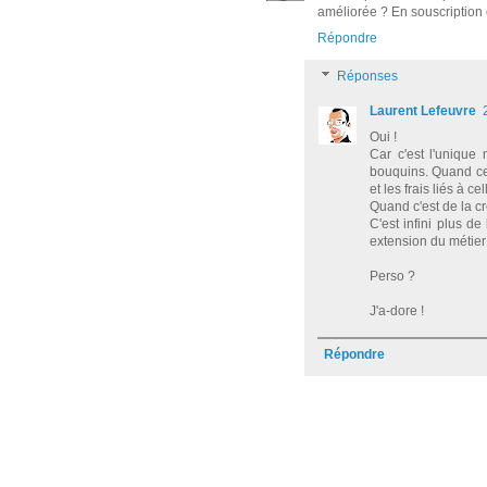
améliorée ? En souscription
Répondre
Réponses
Laurent Lefeuvre
Oui !
Car c'est l'unique
bouquins. Quand ce 
et les frais liés à cel
Quand c'est de la cr
C'est infini plus de 
extension du métier 
Perso ?
J'a-dore !
Répondre