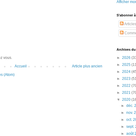
Afficher mon
S’abonner à
Article
Comme
Archives du
►
2026
(3
ez vous.
►
2025
(1
Accueil
Article plus ancien
►
2024
(4
es (Atom)
►
2023
(5
►
2022
(7
►
2021
(7
▼
2020
(1
►
déc.
►
nov. 
►
oct. 
►
sept.
►
août