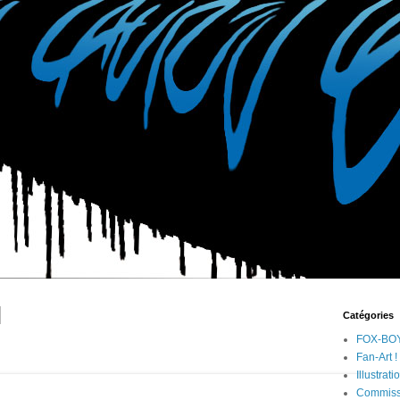
Catégories
FOX-BOY
Fan-Art !
Illustrati
Commiss