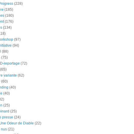
Progress
(228)
re
(185)
es
(180)
nt
(176)
es
(134)
118)
Workshop
(97)
itiative
(94)
l
(88)
s
(75)
D-reportage
(72)
(65)
re variante
(62)
p
(60)
nding
(40)
re
(40)
32)
on
(25)
einard
(25)
e presse
(24)
ne Odeur de Diable
(22)
 nus
(21)