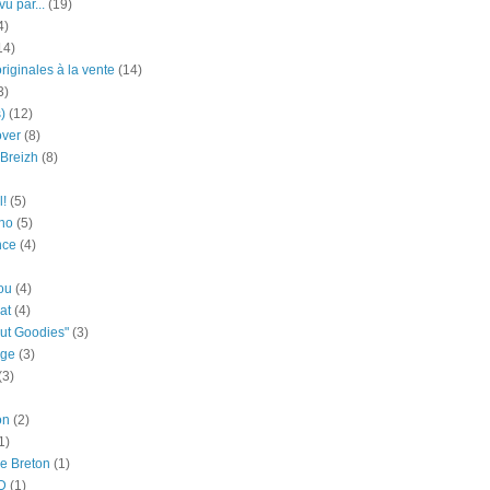
u par...
(19)
4)
14)
riginales à la vente
(14)
3)
)
(12)
over
(8)
Breizh
(8)
l!
(5)
ho
(5)
nce
(4)
lou
(4)
at
(4)
but Goodies"
(3)
age
(3)
(3)
on
(2)
1)
e Breton
(1)
D
(1)