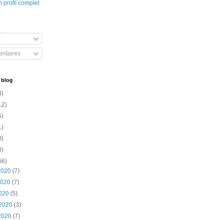
 profil complet
s
ntaires
 blog
3)
12)
5)
1)
0)
0)
66)
 2020
(7)
2020
(7)
2020
(5)
 2020
(3)
 2020
(7)