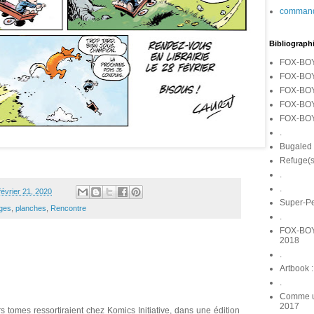
command
Bibliograph
FOX-BOY 
FOX-BOY 
FOX-BOY 
FOX-BOY 4
FOX-BOY 
.
Bugaled 
Refuge(s)
.
.
février 21, 2020
Super-Pe
ges
,
planches
,
Rencontre
.
FOX-BOY -
2018
.
Artbook :
.
Comme un
2017
s tomes ressortiraient chez Komics Initiative, dans une édition