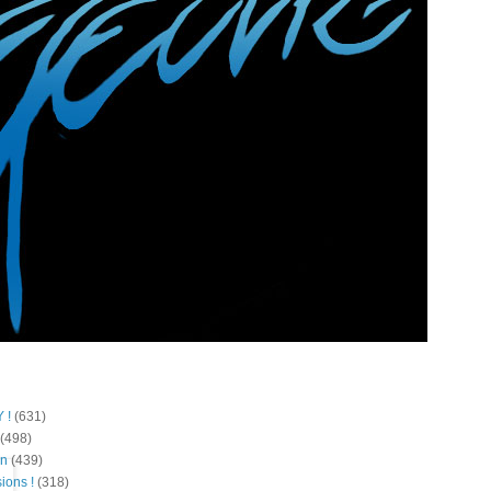
 !
(631)
(498)
on
(439)
ions !
(318)