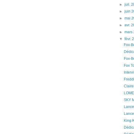
►
juil.
►
juin 
►
mai 
►
avr. 
►
mars
▼
févr.
Fox-Bo
Dédica
Fox-B
Fox To
Inter
Fredd
Clair
LOMEP
SKY M
Lance
Lancem
King 
Dédic