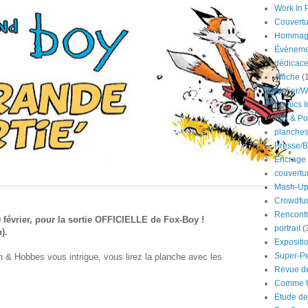
Work In 
Couvertu
Hommag
Événeme
dédicac
Affiche
(
Atelier/
Komics In
Fox & Po
planche
Presse/B
Encrage
couvertu
Mash-U
Crowdfu
Rencont
 février, pour la sortie OFFICIELLE de Fox-Boy !
portrait
(
).
Expositi
Super-P
 & Hobbes vous intrigue, vous lirez la planche avec les
Revue d
Comme U
Etude de